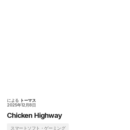
による
トーマス
2025年12月8日
Chicken Highway
スマートソフト・ゲーミング