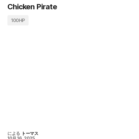
Chicken Pirate
100HP
による
トーマス
10月 16, 2025