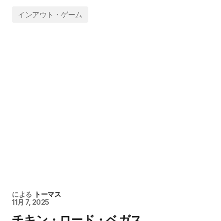
インアウト・ゲーム
による
トーマス
11月 7, 2025
チキン・ロード・ベガス