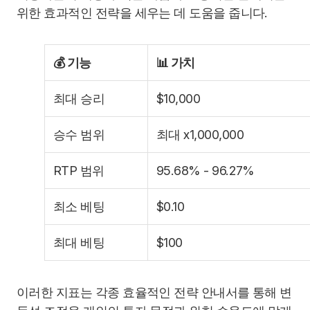
위한 효과적인 전략을 세우는 데 도움을 줍니다.
💰 기능
📊 가치
최대 승리
$10,000
승수 범위
최대 x1,000,000
RTP 범위
95.68% - 96.27%
최소 베팅
$0.10
최대 베팅
$100
이러한 지표는 각종 효율적인 전략 안내서를 통해 변