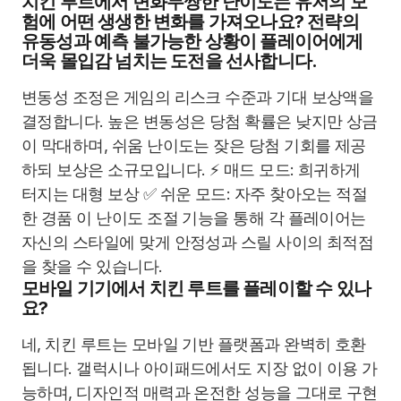
치킨 루트에서 변화무쌍한 난이도는 유저의 모
험에 어떤 생생한 변화를 가져오나요? 전략의
유동성과 예측 불가능한 상황이 플레이어에게
더욱 몰입감 넘치는 도전을 선사합니다.
변동성 조정은 게임의 리스크 수준과 기대 보상액을
결정합니다. 높은 변동성은 당첨 확률은 낮지만 상금
이 막대하며, 쉬움 난이도는 잦은 당첨 기회를 제공
하되 보상은 소규모입니다. ⚡ 매드 모드: 희귀하게
터지는 대형 보상 ✅ 쉬운 모드: 자주 찾아오는 적절
한 경품 이 난이도 조절 기능을 통해 각 플레이어는
자신의 스타일에 맞게 안정성과 스릴 사이의 최적점
을 찾을 수 있습니다.
모바일 기기에서 치킨 루트를 플레이할 수 있나
요?
네, 치킨 루트는 모바일 기반 플랫폼과 완벽히 호환
됩니다. 갤럭시나 아이패드에서도 지장 없이 이용 가
능하며, 디자인적 매력과 온전한 성능을 그대로 구현