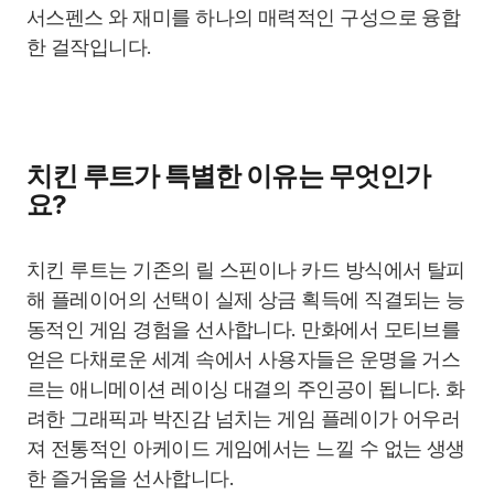
서스펜스 와 재미를 하나의 매력적인 구성으로 융합
한 걸작입니다.
치킨 루트가 특별한 이유는 무엇인가
요?
치킨 루트는 기존의 릴 스핀이나 카드 방식에서 탈피
해 플레이어의 선택이 실제 상금 획득에 직결되는 능
동적인 게임 경험을 선사합니다. 만화에서 모티브를
얻은 다채로운 세계 속에서 사용자들은 운명을 거스
르는 애니메이션 레이싱 대결의 주인공이 됩니다. 화
려한 그래픽과 박진감 넘치는 게임 플레이가 어우러
져 전통적인 아케이드 게임에서는 느낄 수 없는 생생
한 즐거움을 선사합니다.