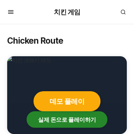
치킨 게임
Chicken Route
데모 플레이
실제 돈으로 플레이하기