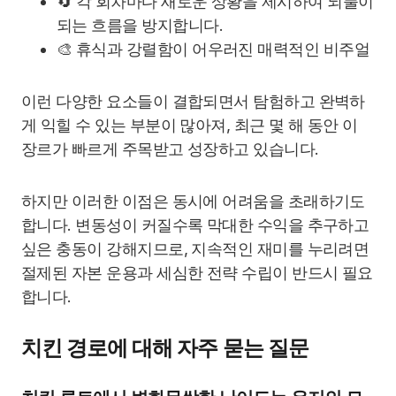
🔄 각 회차마다 새로운 상황을 제시하여 되풀이
되는 흐름을 방지합니다.
🎨 휴식과 강렬함이 어우러진 매력적인 비주얼
이런 다양한 요소들이 결합되면서 탐험하고 완벽하
게 익힐 수 있는 부분이 많아져, 최근 몇 해 동안 이
장르가 빠르게 주목받고 성장하고 있습니다.
하지만 이러한 이점은 동시에 어려움을 초래하기도
합니다. 변동성이 커질수록 막대한 수익을 추구하고
싶은 충동이 강해지므로, 지속적인 재미를 누리려면
절제된 자본 운용과 세심한 전략 수립이 반드시 필요
합니다.
치킨 경로에 대해 자주 묻는 질문