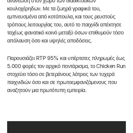
ανανέωση στον χώρο των διαδικτυακών
κουλοχέρηδων. Με τα ζωηρά γραφικά του,
εμπνευσμένα από κοτόπουλα, και τους ρευστούς
τρόπους λειτουργίας του, αυτό το παιχνίδι απέκτησε
ταχέως φανατικό κοινό μεταξύ όσων επιθυμούν τόσο
απόλαυση όσο και υψηλές αποδόσεις.
Παρουσιάζει RTP 95% και υπέρτατες πληρωμές έως
5.000 φορές τον αρχικό ποντάρισμα, το Chicken Run
στοχεύει τόσο σε βετεράνους λάτρεις των τυχερά
παιχνιδιών όσο και σε πρωτοεμφανιζόμενους που
αναζητούν μια πρωτότυπη εμπειρία.