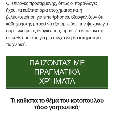
Οι επιλογές προσαρμογής, όπως οι παραλλαγές
ήχου, τα ευέλικτα όρια στοιχήματος και η
βελτιστοποίηση για smartphones, εξασφαλίζουν ότι
κάθε χρήστης μπορεί να εξατομικεύσει την ψυχαγωγία
σύμφωνα με τις ανάγκες του, προσφέροντας άνεση
σε κάθε συσκευή για μια σύγχρονη δραστηριότητα
παιχνιδιού.
ΠΑΊΖΟΝΤΑΣ ΜΕ
ΠΡΑΓΜΑΤΙΚΆ
ΧΡΉΜΑΤΑ
Τι καθιστά το θέμα του κοτόπουλου
τόσο γοητευτικό;