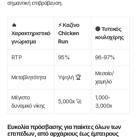
σημαντική επιβράβευση.
🔥
⚡ Καζίνο
🟢 Τυπικός
Χαρακτηριστικό
Chicken
κουλοχέρης
γνώρισμα
Run
RTP
95%
96-97%
Μεσαίο/
Μεταβλητότητα
Υψηλή 🏆
χαμηλό
Μέγιστο
1,000-
5,000x 🚀
δυναμικό νίκης
3,000x
Ευκολία πρόσβασης για παίκτες όλων των
επιπέδων, από αρχάριους έως έμπειρους