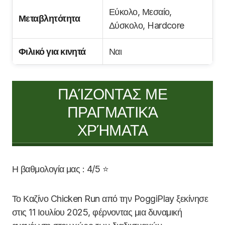
Εύκολο, Μεσαίο,
Μεταβλητότητα
Δύσκολο, Hardcore
Φιλικό για κινητά
Ναι
ΠΑΊΖΟΝΤΑΣ ΜΕ
ΠΡΑΓΜΑΤΙΚΆ
ΧΡΉΜΑΤΑ
Η βαθμολογία μας : 4/5 ⭐
Το Καζίνο Chicken Run από την PoggiPlay ξεκίνησε
στις 11 Ιουλίου 2025, φέρνοντας μια δυναμική