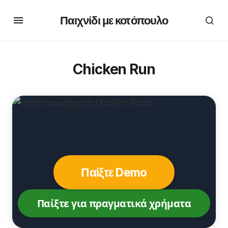
Παιχνίδι με κοτόπουλο
Chicken Run
Παίξτε Demo
Παίξτε για πραγματικά χρήματα