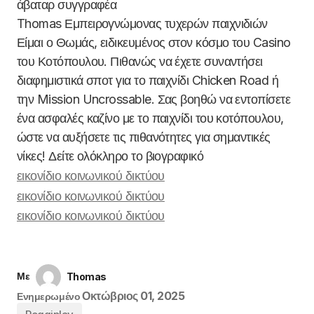
Thomas
Εμπειρογνώμονας τυχερών παιχνιδιών
Είμαι ο Θωμάς, ειδικευμένος στον κόσμο του Casino
του Κοτόπουλου. Πιθανώς να έχετε συναντήσει
διαφημιστικά σποτ για το παιχνίδι Chicken Road ή
την Mission Uncrossable. Σας βοηθώ να εντοπίσετε
ένα ασφαλές καζίνο με το παιχνίδι του κοτόπουλου,
ώστε να αυξήσετε τις πιθανότητες για σημαντικές
νίκες! Δείτε ολόκληρο το βιογραφικό
Με
Thomas
Οκτώβριος 01, 2025
Ενημερωμένο