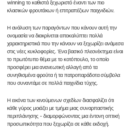
winning το καθιστά ξεχωριστό έναντι των πιο
κλασικών φρουτάκων ή επιτραπέζιων παιχνιδιών.
Η ανάλυση των παραγόντων που κάνουν αυτή την
ονομασία να διακρίνεται αποκαλύπτει πολλά
χαρακτηριστικά που την κάνουν να ξεχωρίζει ανάμεσα
στις νέες κυκλοφορίες. Ένα βασικό πλεονέκτημα είναι
το πρωτότυπο θέμα με το κοτόπουλο, το οποίο
προσφέρει μια ανανεωτική αλλαγή από τα
συνηθισμένα φρούτα ή τα πατροπαράδοτα σύμβολα
που συναντάμε σε πολλά παιχνίδια τύχης.
Η εικόνα των κινούμενων σχεδίων διασφαλίζει ότι
κάθε γύρος μοιάζει με τμήμα μιας συναρπαστικής
περιπλάνησης - διαμορφώνοντας μια έντονη οπτική
προσωπικότητα που ξεχωρίζει σε κάθε εκδοχή.