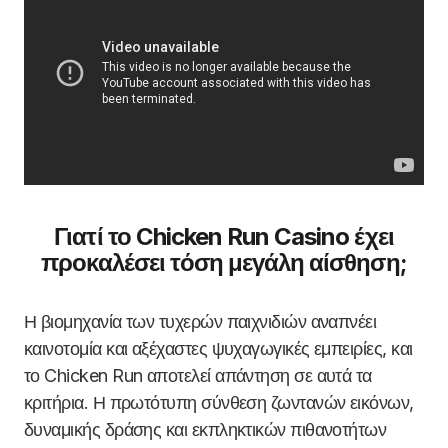
Γιατί το Chicken Run Casino έχει
προκαλέσει τόση μεγάλη αίσθηση;
Η βιομηχανία των τυχερών παιχνιδιών αναπνέει
καινοτομία και αξέχαστες ψυχαγωγικές εμπειρίες, και
το Chicken Run αποτελεί απάντηση σε αυτά τα
κριτήρια. Η πρωτότυπη σύνθεση ζωντανών εικόνων,
δυναμικής δράσης και εκπληκτικών πιθανοτήτων