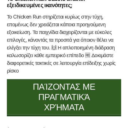
εξειδικευμένες ικανότητες;
Το Chicken Run στηρίζεται κυρίως στην τύχη,
επομένως δεν χρειάζεται κάποια προηγούμενη
εξοικείωση. Τα παιχνίδια διαχειρίζονται με εύκολες
επιλογές, κάνοντάς τα προσιτά για όποιον θέλει να
ελέγξει την τύχη του. 🙌 Η απλοποιημένη διάδραση
καλωσορίζει κάθε εμπειρικό επίπεδο 🆓 Δοκιμάστε
διαφορετικές τακτικές σε λειτουργία επίδειξης χωρίς
ρίσκο
ΠΑΊΖΟΝΤΑΣ ΜΕ
ΠΡΑΓΜΑΤΙΚΆ
ΧΡΉΜΑΤΑ