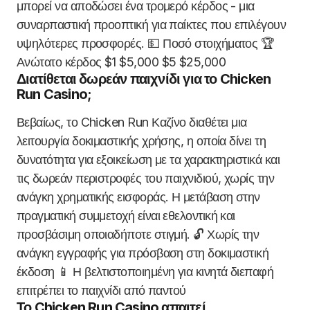
μπορεί να αποδώσει ένα τρομερό κέρδος - μια
συναρπαστική προοπτική για παίκτες που επιλέγουν
υψηλότερες προσφορές. 💵 Ποσό στοιχήματος 🏆
Ανώτατο κέρδος $1 $5,000 $5 $25,000
Διατίθεται δωρεάν παιχνίδι για το Chicken
Run Casino;
Βεβαίως, το Chicken Run Καζίνο διαθέτει μια
λειτουργία δοκιμαστικής χρήσης, η οποία δίνει τη
δυνατότητα για εξοικείωση με τα χαρακτηριστικά και
τις δωρεάν περιστροφές του παιχνιδιού, χωρίς την
ανάγκη χρηματικής εισφοράς. Η μετάβαση στην
πραγματική συμμετοχή είναι εθελοντική και
προσβάσιμη οποιαδήποτε στιγμή. 🔓 Χωρίς την
ανάγκη εγγραφής για πρόσβαση στη δοκιμαστική
έκδοση 📱 Η βελτιστοποιημένη για κινητά διεπαφή
επιτρέπει το παιχνίδι από παντού
Το Chicken Run Casino απαιτεί