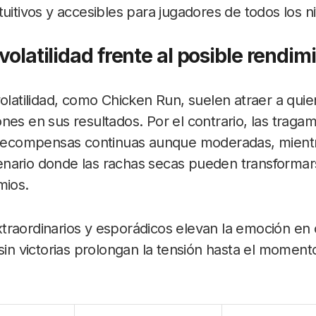
tuitivos y accesibles para jugadores de todos los n
 volatilidad frente al posible rendim
volatilidad, como Chicken Run, suelen atraer a quie
nes en sus resultados. Por el contrario, las trag
n recompensas continuas aunque moderadas, mient
nario donde las rachas secas pueden transforma
mios.
traordinarios y esporádicos elevan la emoción en 
 sin victorias prolongan la tensión hasta el momen