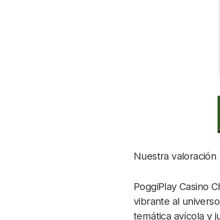
Nuestra valoración 
PoggiPlay Casino Ch
vibrante al univers
temática avícola y 