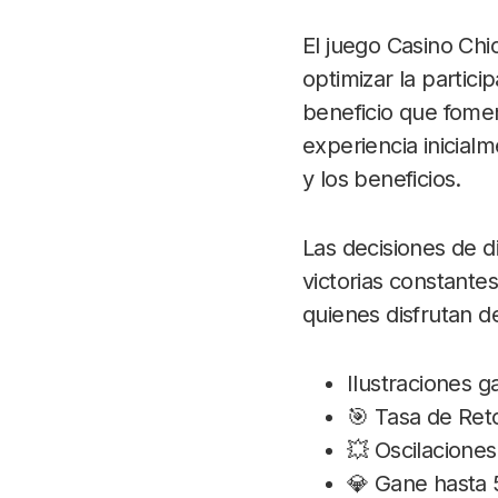
El juego Casino Ch
optimizar la partic
beneficio que fomen
experiencia inicial
y los beneficios.
Las decisiones de d
victorias constante
quienes disfrutan d
Ilustraciones g
🎯 Tasa de Reto
💥 Oscilaciones
💎 Gane hasta 