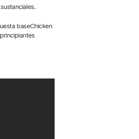
sustanciales.
puesta baseChicken
principiantes