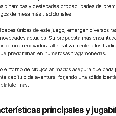
s dinámicas y destacadas probabilidades de premio
gos de mesa más tradicionales.
alidades únicas de este juego, emergen diversos r
s novedades actuales. Su propuesta más encantado
ando una renovadora alternativa frente a los tradi
s que predominan en numerosas tragamonedas.
ido entorno de dibujos animados asegura que cada 
 capítulo de aventura, forjando una sólida identi
 plataformas.
cterísticas principales y jugabi