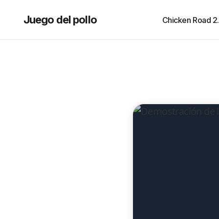
Juego del pollo
Chicken Road 2