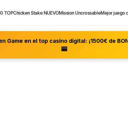
.0 TOP
Chicken Stake NUEVO
Mission Uncrossable
Mejor juego d
cken Game en el top casino digital: ¡1500€ de 
🎰