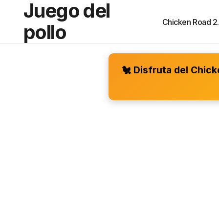
Juego del
Chicken Road 2
pollo
🐔 Disfruta del Chi