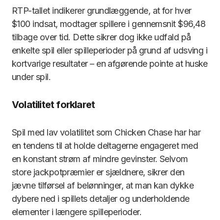
RTP-tallet indikerer grundlæggende, at for hver
$100 indsat, modtager spillere i gennemsnit $96,48
tilbage over tid. Dette sikrer dog ikke udfald på
enkelte spil eller spilleperioder på grund af udsving i
kortvarige resultater – en afgørende pointe at huske
under spil.
Volatilitet forklaret
Spil med lav volatilitet som Chicken Chase har har
en tendens til at holde deltagerne engageret med
en konstant strøm af mindre gevinster. Selvom
store jackpotpræmier er sjældnere, sikrer den
jævne tilførsel af belønninger, at man kan dykke
dybere ned i spillets detaljer og underholdende
elementer i længere spilleperioder.