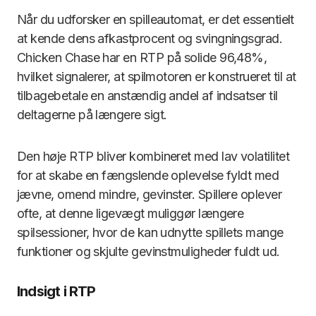
Når du udforsker en spilleautomat, er det essentielt
at kende dens afkastprocent og svingningsgrad.
Chicken Chase har en RTP på solide 96,48%,
hvilket signalerer, at spilmotoren er konstrueret til at
tilbagebetale en anstændig andel af indsatser til
deltagerne på længere sigt.
Den høje RTP bliver kombineret med lav volatilitet
for at skabe en fængslende oplevelse fyldt med
jævne, omend mindre, gevinster. Spillere oplever
ofte, at denne ligevægt muliggør længere
spilsessioner, hvor de kan udnytte spillets mange
funktioner og skjulte gevinstmuligheder fuldt ud.
Indsigt i RTP