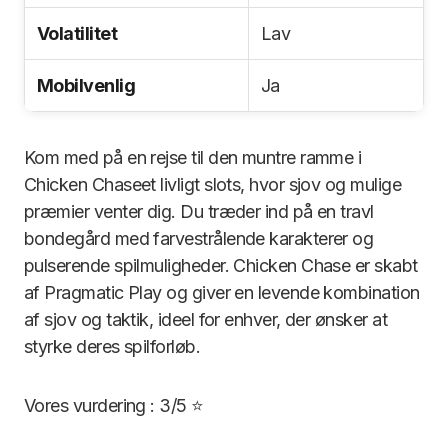
Volatilitet
Lav
Mobilvenlig
Ja
Kom med på en rejse til den muntre ramme i
Chicken Chaseet livligt slots, hvor sjov og mulige
præmier venter dig. Du træder ind på en travl
bondegård med farvestrålende karakterer og
pulserende spilmuligheder. Chicken Chase er skabt
af Pragmatic Play og giver en levende kombination
af sjov og taktik, ideel for enhver, der ønsker at
styrke deres spilforløb.
Vores vurdering : 3/5 ⭐