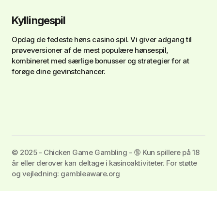
Kyllingespil
Opdag de fedeste høns casino spil. Vi giver adgang til
prøveversioner af de mest populære hønsespil,
kombineret med særlige bonusser og strategier for at
forøge dine gevinstchancer.
©️ 2025 - Chicken Game Gambling - 🔞 Kun spillere på 18
år eller derover kan deltage i kasinoaktiviteter. For støtte
og vejledning: gambleaware.org